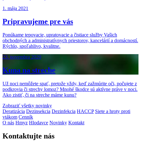
1. mája 2021
Pripravujeme pre vás
Ponúkame tepovacie, upratovacie a čistiace služby Vašich
obchodných a administratívnych priestorov, kancelárií a domácností.
Rýchlo, spoľahlivo, kvalitne.
23. novembra 2020
Kuna na streche
Už noci nemôžete spať, pretože vždy, keď zažmúrite oči, počujete z
podkrovia či strechy lomoz? Mnohé škodce sú aktívne práve v noci.
Ako zistiť, či na streche máme kunu?
Zobraziť všetky novinky
Deratizácia
Dezinsekcia
Dezinfekcia
HACCP
Siete a hroty proti
vtákom
Cenník
O nás
Hmyz
Hlodavce
Novinky
Kontakt
Kontaktujte nás