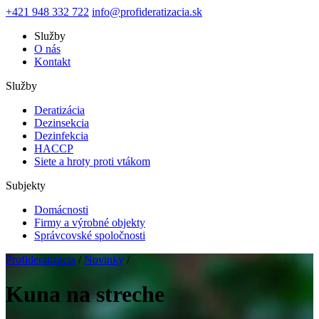
+421 948 332 722
info@profideratizacia.sk
Služby
O nás
Kontakt
Služby
Deratizácia
Dezinsekcia
Dezinfekcia
HACCP
Siete a hroty proti vtákom
Subjekty
Domácnosti
Firmy a výrobné objekty
Správcovské spoločnosti
Profideratizácia
/
Novinky
/
Kuna na streche