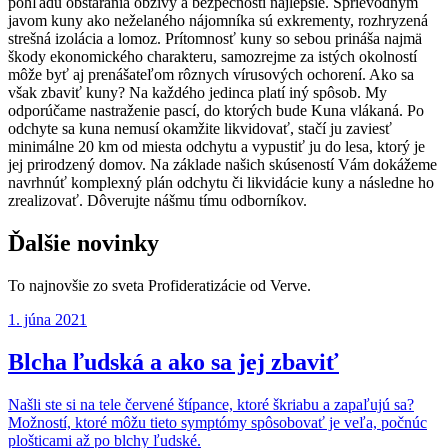
pohľadu obstarania obživy a bezpečnosti najlepšie. Sprievodným
javom kuny ako neželaného nájomníka sú exkrementy, rozhryzená
strešná izolácia a lomoz. Prítomnosť kuny so sebou prináša najmä
škody ekonomického charakteru, samozrejme za istých okolností
môže byť aj prenášateľom rôznych vírusových ochorení. Ako sa
však zbaviť kuny? Na každého jedinca platí iný spôsob. My
odporúčame nastraženie pascí, do ktorých bude Kuna vlákaná. Po
odchyte sa kuna nemusí okamžite likvidovať, stačí ju zaviesť
minimálne 20 km od miesta odchytu a vypustiť ju do lesa, ktorý je
jej prirodzený domov. Na základe našich skúseností Vám dokážeme
navrhnúť komplexný plán odchytu či likvidácie kuny a následne ho
zrealizovať. Dôverujte nášmu tímu odborníkov.
Ďalšie novinky
To najnovšie zo sveta Profideratizácie od Verve.
1. júna 2021
Blcha ľudská a ako sa jej zbaviť
Našli ste si na tele červené štípance, ktoré škriabu a zapaľujú sa?
Možností, ktoré môžu tieto symptómy spôsobovať je veľa, počnúc
plošticami až po blchy ľudské.