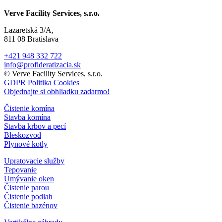
Verve Facility Services, s.r.o.
Lazaretská 3/A,
811 08 Bratislava
+421 948 332 722
info@profideratizacia.sk
© Verve Facility Services, s.r.o.
GDPR
Politika Cookies
Objednajte si obhliadku zadarmo!
Čistenie komína
Stavba komína
Stavba krbov a pecí
Bleskozvod
Plynové kotly
Upratovacie služby
Tepovanie
Umývanie oken
Čistenie parou
Čistenie podlah
Čistenie bazénov