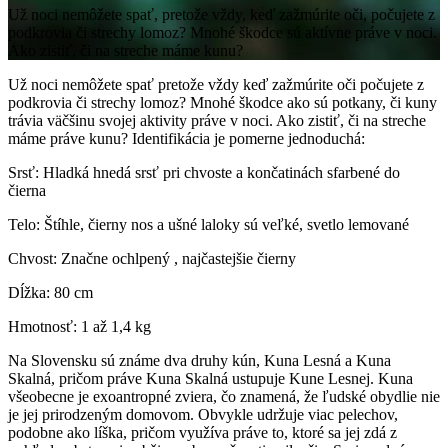
Už noci nemôžete spať, pretože vždy, keď zažmúrite oči, počujete z
podkrovia či strechy lomoz? Mnohé škodce sú aktívne práve v noci.
Ako zistiť, či na streche máme kunu?
Už noci nemôžete spať pretože vždy keď zažmúrite oči počujete z
podkrovia či strechy lomoz? Mnohé škodce ako sú potkany, či kuny
trávia väčšinu svojej aktivity práve v noci. Ako zistiť, či na streche
máme práve kunu? Identifikácia je pomerne jednoduchá:
Srsť: Hladká hnedá srsť pri chvoste a končatinách sfarbené do
čierna
Telo: Štíhle, čierny nos a ušné laloky sú veľké, svetlo lemované
Chvost: Značne ochlpený , najčastejšie čierny
Dĺžka: 80 cm
Hmotnosť: 1 až 1,4 kg
Na Slovensku sú známe dva druhy kún, Kuna Lesná a Kuna
Skalná, pričom práve Kuna Skalná ustupuje Kune Lesnej. Kuna
všeobecne je exoantropné zviera, čo znamená, že ľudské obydlie nie
je jej prirodzeným domovom. Obvykle udržuje viac pelechov,
podobne ako líška, pričom využíva práve to, ktoré sa jej zdá z